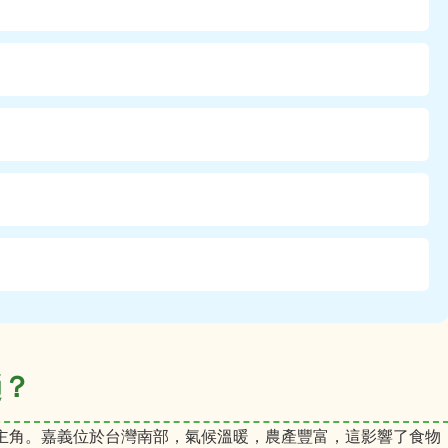
趟？
主角。嘉義位於台灣南部，氣候溫暖，農產豐富，這影響了食物