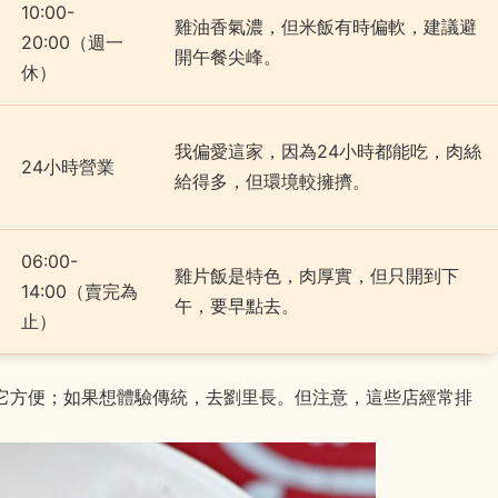
10:00-
雞油香氣濃，但米飯有時偏軟，建議避
20:00（週一
開午餐尖峰。
休）
我偏愛這家，因為24小時都能吃，肉絲
24小時營業
給得多，但環境較擁擠。
06:00-
雞片飯是特色，肉厚實，但只開到下
14:00（賣完為
午，要早點去。
止）
它方便；如果想體驗傳統，去劉里長。但注意，這些店經常排