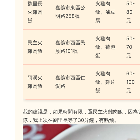
劉里長
火雞肉
50-
嘉義市東區公
火雞肉
飯、滷豆
80
明路258號
飯
腐
元
火雞肉
50-
民主火
嘉義市西區民
飯、荷包
70
雞肉飯
族路101號
蛋
元
火雞肉
60-
阿溪火
嘉義市西區仁
飯、雞片
100
雞肉飯
愛路
飯
元
我的建議是，如果時間有限，選民主火雞肉飯，因為
隊，我上次在劉里長等了30分鐘，有點煩。