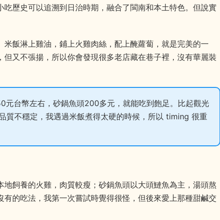
小吃歷史可以追溯到日治時期，融合了閩南和本土特色。但說實
。米飯淋上雞油，鋪上火雞肉絲，配上醃蘿蔔，就是完美的一
，但又不張揚，所以你會發現很多老店藏在巷子裡，沒有華麗裝
0元台幣左右，砂鍋魚頭200多元，就能吃到飽足。比起觀光
不穩定，我遇過米飯煮得太硬的時候，所以 timing 很重
本地飼養的火雞，肉質較瘦；砂鍋魚頭以大頭鰱魚為主，湯頭熬
沒有的吃法，我第一次嘗試時覺得很怪，但後來愛上那種甜鹹交