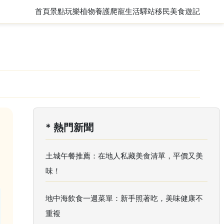
首頁
景點玩樂
植物養護
爬寵
生活驛站
移民
美食遊記
* 熱門新聞
土城午餐推薦：在地人私藏美食清單，平價又美
味！
地中海飲食一週菜單：新手照著吃，美味健康不
重複