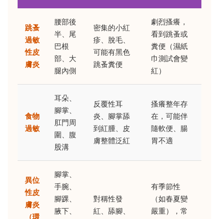
腰部後
劇烈搔癢，
跳蚤
密集的小紅
半、尾
看到跳蚤或
過敏
疹、脫毛、
巴根
糞便（濕紙
性皮
可能有黑色
部、大
巾測試會變
膚炎
跳蚤糞便
腿內側
紅）
耳朵、
反覆性耳
搔癢整年存
腳掌、
食物
炎、腳掌舔
在，可能伴
肛門周
過敏
到紅腫、皮
隨軟便、腸
圍、腹
膚整體泛紅
胃不適
股溝
腳掌、
異位
手腕、
有季節性
性皮
腳踝、
對稱性發
（如春夏變
膚炎
腋下、
紅、舔腳、
嚴重），常
（環