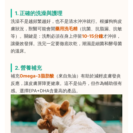
1. 正確的洗澡與護理
洗澡不是越頻繁越好，也不是清水沖沖就行。根據狗狗皮
膚狀況，獸醫可能會開
藥用洗毛精
（抗菌、抗脂漏、抗敏
等）。關鍵是：洗劑必須在身上停留
10-15分鐘
才沖掉，
讓藥效發揮。洗完一定要徹底吹乾，潮濕是細菌和酵母菌
的溫床。
2. 營養補充
補充
Omega-3脂肪酸
（來自魚油）有助於減輕皮膚發炎
反應，讓皮膚屏障更健康。這不是仙丹，但作為輔助很有
感。選擇EPA+DHA含量高的產品。