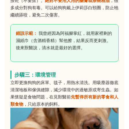
按乾（不要搓）。
絕對不要用人用的藥膏或茶樹精油
，很
多成分對狗有毒。可以給狗狗戴上伊莉莎白頸圈，防止牠
繼續舔咬，避免二次傷害。
錯誤示範：
我曾經因為阿福腳掌紅，就用家裡剩的
濕紙巾（含酒精香精）幫他擦，結果反而更刺激。
後來獸醫說，清水就是最好的選擇。
步驟三：環境管理
立即更換狗狗的床單、毯子，用熱水清洗。用吸塵器徹底
清潔地板和傢俱縫隙，減少環境中的過敏原或寄生蟲。如
果懷疑是食物問題，在見獸醫前
先暫停所有新的零食和人
類食物
，只給原本的飼料。