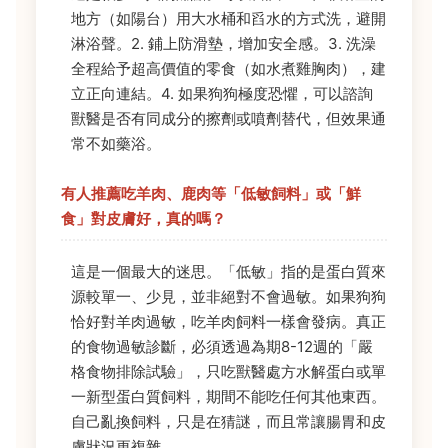
地方（如陽台）用大水桶和舀水的方式洗，避開
淋浴聲。2. 鋪上防滑墊，增加安全感。3. 洗澡
全程給予超高價值的零食（如水煮雞胸肉），建
立正向連結。4. 如果狗狗極度恐懼，可以諮詢
獸醫是否有同成分的擦劑或噴劑替代，但效果通
常不如藥浴。
有人推薦吃羊肉、鹿肉等「低敏飼料」或「鮮
食」對皮膚好，真的嗎？
這是一個最大的迷思。「低敏」指的是蛋白質來
源較單一、少見，並非絕對不會過敏。如果狗狗
恰好對羊肉過敏，吃羊肉飼料一樣會發病。真正
的食物過敏診斷，必須透過為期8-12週的「嚴
格食物排除試驗」，只吃獸醫處方水解蛋白或單
一新型蛋白質飼料，期間不能吃任何其他東西。
自己亂換飼料，只是在猜謎，而且常讓腸胃和皮
膚狀況更複雜。