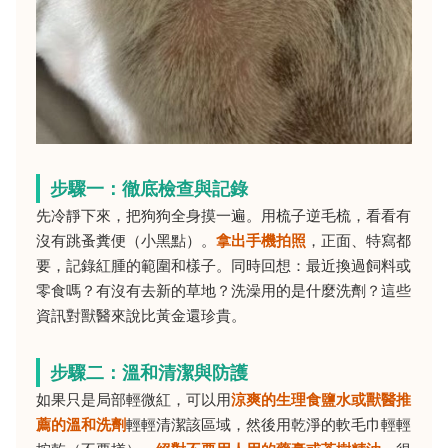
步驟一：徹底檢查與記錄
先冷靜下來，把狗狗全身摸一遍。用梳子逆毛梳，看看有
沒有跳蚤糞便（小黑點）。
拿出手機拍照
，正面、特寫都
要，記錄紅腫的範圍和樣子。同時回想：最近換過飼料或
零食嗎？有沒有去新的草地？洗澡用的是什麼洗劑？這些
資訊對獸醫來說比黃金還珍貴。
步驟二：溫和清潔與防護
如果只是局部輕微紅，可以用
涼爽的生理食鹽水或獸醫推
薦的溫和洗劑
輕輕清潔該區域，然後用乾淨的軟毛巾輕輕