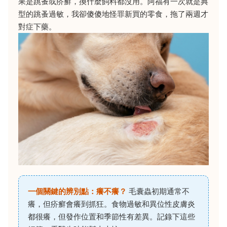
果是跳蚤或疥癬，換什麼飼料都沒用。阿福有一次就是典
型的跳蚤過敏，我卻傻傻地怪罪新買的零食，拖了兩週才
對症下藥。
一個關鍵的辨別點：癢不癢？
毛囊蟲初期通常不
癢，但疥癬會癢到抓狂。食物過敏和異位性皮膚炎
都很癢，但發作位置和季節性有差異。記錄下這些