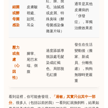
紅、腫、脫
通常是其他
細菌
皮膚皺
毛、油膩感
皮膚病的
或酵
褶處、
或皮屑、特
「併發
母菌
趾間、
殊臭味（酵
症」，單獨
感染
耳朵
母菌感染像
治療效果差
黴薯片味）
發生在生活
壓力
過度舔舐導
變動後（搬
或焦
腳掌、
致該處毛髮
家、新成
慮
尾巴末
染成紅褐
員、分離焦
（心
端、側
色、局部脫
慮），狗狗
因
腹
毛紅腫
無聊時更嚴
性）
重
看到這裡，你可能會發現，
「過敏」其實只佔其中一部
分
。很多人（包括以前的我）一看到紅就換飼料，結果如