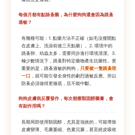
每個月都有點除蚤藥，為什麼狗狗還會因為跳蚤
過敏？
有幾種可能：1. 點藥方法不正確（如毛沒撥開點
在皮膚上、洗澡前後三天點藥）。2. 環境中的
跳蚤卵、幼蟲太多，需要同步進行環境清潔。3.
極少數情況下，跳蚤對特定藥物產生抗藥性。更
重要的是，跳蚤過敏的狗狗，
只要被一隻跳蚤咬
一口
，就可能引發全身性的劇烈過敏反應。所以
防蚤必須做得更徹底，且不能中斷。
狗狗皮膚病反覆發作，每次都擦類固醇藥膏，會
有副作用嗎？
長期局部使用類固醇，尤其是強效的，可能導致
皮膚變薄、毛囊萎縮、色素沉澱，甚至經皮吸收