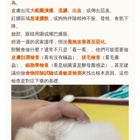
為。
皮膚出現
大範圍潰瘍、流膿、出血
，或傳出惡臭。
紅腫區域
急速擴散
，或狗狗伴隨精神不振、發燒、食慾下
降。
臉部、眼睛周圍或嘴巴腫脹。
經過一週的居家護理，情況
毫無改善甚至惡化
。
獸醫會做什麼？通常不只是「看一看」。他們可能需要做
皮膚刮屑檢查
（看有沒有蟎蟲）、
拔毛檢查
（看毛囊
蟲）、
細胞學檢查
（看是細菌還是酵母菌感染），甚至建
議你做
食物排除試驗
或
過敏原檢測
來找出根本原因。這些
檢查是對症下藥的基礎。