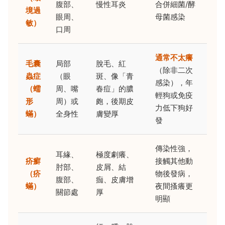
腹部、
慢性耳炎
合併細菌/酵
境過
眼周、
母菌感染
敏）
口周
通常不太癢
毛囊
局部
脫毛、紅
（除非二次
蟲症
（眼
斑、像「青
感染），年
（蠕
周、嘴
春痘」的膿
輕狗或免疫
形
周）或
皰，後期皮
力低下狗好
蟎）
全身性
膚變厚
發
傳染性強，
耳緣、
極度劇癢、
疥癬
接觸其他動
肘部、
皮屑、結
（疥
物後發病，
腹部、
痂、皮膚增
蟎）
夜間搔癢更
關節處
厚
明顯