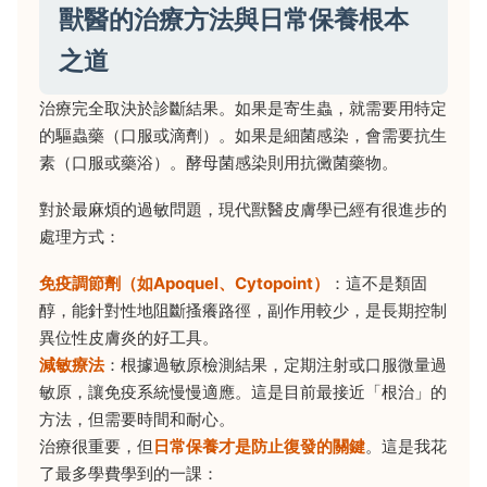
獸醫的治療方法與日常保養根本
之道
治療完全取決於診斷結果。如果是寄生蟲，就需要用特定
的驅蟲藥（口服或滴劑）。如果是細菌感染，會需要抗生
素（口服或藥浴）。酵母菌感染則用抗黴菌藥物。
對於最麻煩的過敏問題，現代獸醫皮膚學已經有很進步的
處理方式：
免疫調節劑（如Apoquel、Cytopoint）
：這不是類固
醇，能針對性地阻斷搔癢路徑，副作用較少，是長期控制
異位性皮膚炎的好工具。
減敏療法
：根據過敏原檢測結果，定期注射或口服微量過
敏原，讓免疫系統慢慢適應。這是目前最接近「根治」的
方法，但需要時間和耐心。
治療很重要，但
日常保養才是防止復發的關鍵
。這是我花
了最多學費學到的一課：