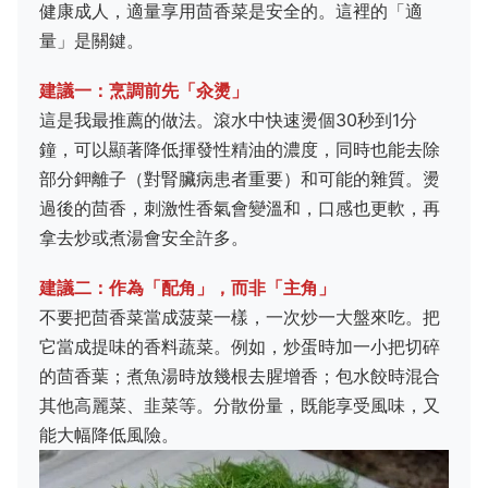
健康成人，適量享用茴香菜是安全的。這裡的「適
量」是關鍵。
建議一：烹調前先「汆燙」
這是我最推薦的做法。滾水中快速燙個30秒到1分
鐘，可以顯著降低揮發性精油的濃度，同時也能去除
部分鉀離子（對腎臟病患者重要）和可能的雜質。燙
過後的茴香，刺激性香氣會變溫和，口感也更軟，再
拿去炒或煮湯會安全許多。
建議二：作為「配角」，而非「主角」
不要把茴香菜當成菠菜一樣，一次炒一大盤來吃。把
它當成提味的香料蔬菜。例如，炒蛋時加一小把切碎
的茴香葉；煮魚湯時放幾根去腥增香；包水餃時混合
其他高麗菜、韭菜等。分散份量，既能享受風味，又
能大幅降低風險。