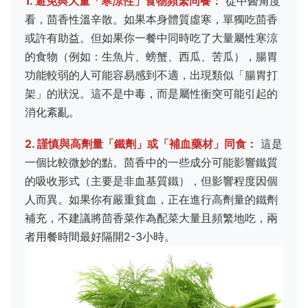
1. 避免與大量「寒涼性」食物頻繁同餐：
從中醫角度
看，茴香性溫辛散。如果本身體質虛寒，單獨吃茴香
或許有助益。但如果你一餐中同時吃了大量屬性寒涼
的食物（例如：生魚片、螃蟹、西瓜、苦瓜），腸胃
功能較弱的人可能容易感到不適，出現類似「腸胃打
架」的狀況。這不是中毒，而是屬性衝突可能引起的
消化紊亂。
2. 謹慎與高劑量「鐵劑」或「補血藥材」同食：
這是
一個比較微妙的點。茴香中的一些成分可能影響鐵質
的吸收形式（主要是非血基質鐵），但影響程度因個
人而異。如果你有嚴重貧血，正在進行高劑量的鐵劑
補充，不建議將茴香菜作為配菜大量且頻繁地吃，兩
者用餐時間最好隔開2-3小時。