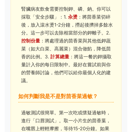
腎臟病友飲食需要控制鉀、磷、鈉。你可以
採取「安全步驟」：1.
汆燙
：將茴香菜切碎
後，放入滾水燙1-2分鐘，撈起後擠掉多餘水
分。這一步可以去除相當部分的鉀離子。2.
控制份量
：將處理過的茴香菜與其他低鉀蔬
菜（如大白菜、高麗菜）混合做餡，降低茴
香的比例。3.
計算總量
：將這一餐的鉀攝取
量計入你的每日限制中。最好在嘗試前與你
的營養師討論，他們可以給你最個人化的建
議。
如何判斷我是不是對茴香菜過敏？
過敏測試很簡單。第一次吃或懷疑過敏時，
進行「口唇測試」。取一小片生的茴香葉，
在嘴唇上輕輕摩擦，等待15-20分鐘。如果