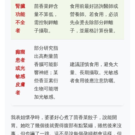
腎臟
茴香菜鉀含
食用前最好諮詢醫師或
功能
量不算低，
營養師。若食用，必須
不全
需控制鉀離
先汆燙去除部分鉀離
者
子攝取。
子，並嚴格計算份量。
部分研究指
癲癇
出高劑量茴
患者
香腦可能影
建議謹慎食用，避免大
或光
響神經；某
量、長期攝取。光敏感
敏感
些香豆素衍
者食用後應注意防曬。
皮膚
生物可能增
者
加光敏感。
我表姐懷孕時，婆婆好心煮了茴香菜餃子，說能開
胃。她吃了幾個後就覺得腹部有點緊繃，雖然後來沒
事，但也嚇了一跳。這不是說每個孕婦都會這樣，但