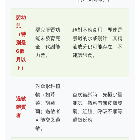
嬰幼
兒
嬰兒肝腎功
絕對不應食用。即使是
（特
能未發育完
煮過的水或湯汁，其精
別是
全，代謝能
油成分仍可能存在，不
6個
力差。
建議餵食。
月以
下）
對傘形科植
物（如芹
首次嘗試時，先極少量
過敏
菜、胡蘿
測試，觀察有無皮膚發
體質
蔔）過敏者
癢、紅腫、呼吸不順等
者
可能交叉過
過敏反應。
敏。