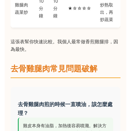
10
10
雞腿肉
炒熟取
分
分
★☆☆☆☆
蔬菜炒
出，再
鐘
鐘
炒蔬菜
這張表幫你快速比較。我個人最常做香煎雞腿排，因
為最快。
去骨雞腿肉常見問題破解
去骨雞腿肉煎的時候一直噴油，該怎麼處
理？
雞皮本身有油脂，加熱後容易噴濺。解決方