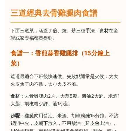
三道經典去骨雞腿肉食譜
下面三道菜，涵蓋了煎、燒、炒三種手法，食材在全
聯或家樂福都買得到。
食譜一：香煎蒜香雞腿排（15分鐘上
菜）
這道最適合下班後快速做。失敗點通常是火候：太大
火皮焦了肉不熟，太小火皮不脆。
食材
：去骨雞腿肉2片、大蒜5瓣、醬油2大匙、米酒1
大匙、胡椒粉少許、油1小匙。
步驟
：雞腿肉用醬油、米酒、胡椒粉醃15分鐘。不沾
鍋開中火，皮朝下放入，不用放油（雞皮會出油）。
用鏟子輕壓，煎5分鐘直到皮金黃酥脆。翻面，轉小