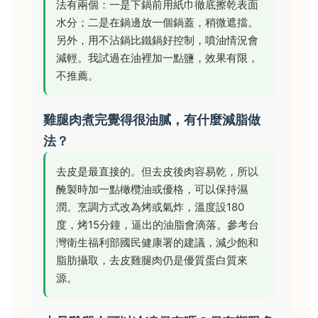
法有兩個：一是下鍋前用紙巾徹底擦乾表面
水分；二是在鍋邊放一個鍋蓋，稍微遮擋。
另外，用不沾鍋比鐵鍋好控制，噴油情況會
減輕。我試過在油裡加一點鹽，效果有限，
不推薦。
雞腿肉煮完覺得很油膩，有什麼減脂做
法？
去皮是最直接的。但去皮後肉容易乾，所以
醃製時加一點橄欖油或優格，可以保持濕
潤。烹調方式改為烤或氣炸，溫度設180
度，烤15分鐘，逼出的油脂會滴落。參考台
灣衛生福利部國民健康署的建議，減少飽和
脂肪攝取，去皮雞腿肉仍是優質蛋白質來
源。