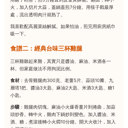
火，加入切片大蒜，蓋鍋蓋煎7分鐘。用筷子戳最厚
處，流出透明肉汁就熟了。
我喜歡配高麗菜絲解膩。如果怕油，煎完用廚房紙巾
吸一下。
食譜二：經典台味三杯雞腿
三杯雞聽起來難，其實只是醬油、麻油、米酒各一
杯。但家庭做法不用拘泥比例。
食材
：去骨雞腿肉300克、老薑5片、蒜頭10瓣、九
層塔1把、醬油3大匙、麻油2大匙、米酒3大匙、糖1
小匙。
步驟
：雞腿肉切塊。麻油小火爆香薑片到捲曲，加蒜
頭炒香。轉中火，雞肉下鍋炒到變色。加入醬油、米
酒、糖，煮滾後轉小火燜10分鐘。開大火收汁，加入