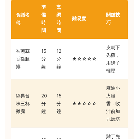
準
烹
食譜名
備
調
關鍵技
難易度
稱
時
時
巧
間
間
皮朝下
香煎蒜
15
12
先煎，
香雞腿
分
分
★☆☆☆☆
用鏟子
排
鐘
鐘
輕壓
麻油小
經典台
20
15
火爆
味三杯
分
分
★★☆☆☆
香，收
雞腿
鐘
鐘
汁前加
九層塔
雞丁先