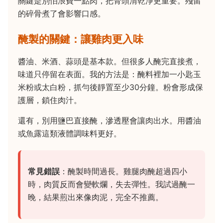
關鍵是別怕浪費一點肉，把骨頭清乾淨更重要。殘留
的碎骨煮了會影響口感。
醃製的關鍵：讓雞肉更入味
醬油、米酒、蒜頭是基本款。但很多人醃完直接煮，
味道只停留在表面。我的方法是：醃料裡加一小匙玉
米粉或太白粉，抓勻後靜置至少30分鐘。粉會形成保
護層，鎖住肉汁。
還有，別用鹽巴直接醃，滲透壓會讓肉出水。用醬油
或魚露這類液體調味料更好。
常見錯誤
：醃製時間過長。雞腿肉醃超過四小
時，肉質反而會變軟爛，失去彈性。我試過醃一
晚，結果煎出來像肉泥，完全不推薦。