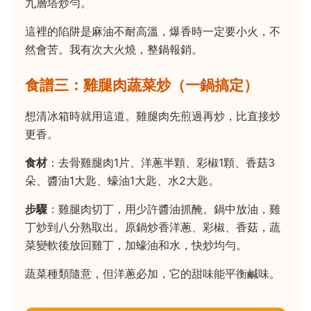
九層塔炒勻。
這裡的陷阱是麻油不耐高溫，爆香時一定要小火，不
然會苦。我有次大火燒，整鍋報銷。
食譜三：雞腿肉蔬菜炒（一鍋搞定）
想清冰箱時就用這道。雞腿肉先煎過再炒，比直接炒
更香。
食材
：去骨雞腿肉1片、洋蔥半顆、彩椒1顆、香菇3
朵、醬油1大匙、蠔油1大匙、水2大匙。
步驟
：雞腿肉切丁，用少許醬油抓醃。鍋中放油，雞
丁炒到八分熟取出。原鍋炒香洋蔥、彩椒、香菇，蔬
菜變軟後放回雞丁，加蠔油和水，快炒均勻。
蔬菜種類隨意，但洋蔥必加，它的甜味能平衡鹹味。