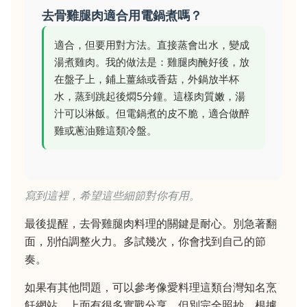
去骨雞腿肉適合用電鍋煮嗎？
適合，但要用對方法。直接蒸會出水，變成
湯煮雞肉。我的做法是：雞腿肉醃好後，放
在盤子上，鋪上薑絲或香菇，外鍋放半杯
水，蒸到跳起後燜5分鐘。這樣肉質嫩，湯
汁可以淋飯。但電鍋煮的皮不脆，適合做醉
雞或蔥油雞這類冷盤。
寫到這裡，希望這些細節對你有用。
最後提醒，去骨雞腿肉料理的關鍵是耐心。別急著翻
面，別怕調整火力。多試幾次，你會找到自己的節
奏。
如果有其他問題，可以參考像愛料理這類台灣知名烹
飪網站，上面有很多實戰分享。但別完全照抄，根據