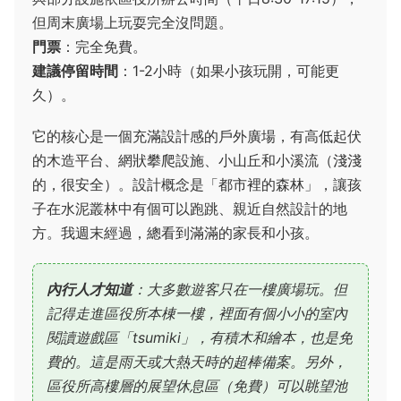
但周末廣場上玩耍完全沒問題。
門票
：完全免費。
建議停留時間
：1-2小時（如果小孩玩開，可能更
久）。
它的核心是一個充滿設計感的戶外廣場，有高低起伏
的木造平台、網狀攀爬設施、小山丘和小溪流（淺淺
的，很安全）。設計概念是「都市裡的森林」，讓孩
子在水泥叢林中有個可以跑跳、親近自然設計的地
方。我週末經過，總看到滿滿的家長和小孩。
內行人才知道
：大多數遊客只在一樓廣場玩。但
記得走進區役所本棟一樓，裡面有個小小的室內
閱讀遊戲區「tsumiki」，有積木和繪本，也是免
費的。這是雨天或大熱天時的超棒備案。另外，
區役所高樓層的展望休息區（免費）可以眺望池