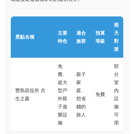
雨
主要
適合
預算
天
景點名稱
特色
族群
等級
對
策
免
部
費、
親子
分
超大
家
室
豐島區役所 共
型戶
庭、
內
免費
生之森
外親
想省
設
子遊
錢的
施
樂設
旅人
可
施
用