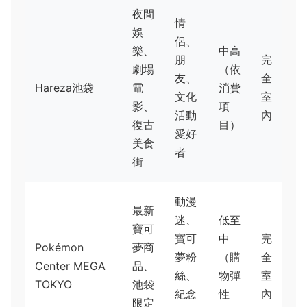
夜間
情
娛
侶、
樂、
中高
朋
完
劇場
（依
友、
全
Hareza池袋
電
消費
文化
室
影、
項
活動
內
復古
目）
愛好
美食
者
街
動漫
最新
迷、
低至
寶可
寶可
中
完
Pokémon
夢商
夢粉
（購
全
Center MEGA
品、
絲、
物彈
室
TOKYO
池袋
紀念
性
內
限定