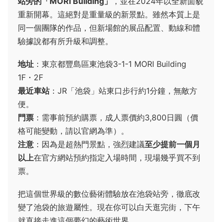
站旁的「MORI Building」
，並在2024年以全新面貌
重新開幕。這絕對是重量級的新景點。雖然本質上是
同一個團隊的作品，但新場館的展品配置、動線和體
驗據說都有所升級和調整。
地址
：東京都豐島區東池袋3-1-1 MORI Building
1F・2F
最近車站
：JR「池袋」站東口步行約1分鐘，無敵方
便。
門票
：需事前預約購票，成人票價約3,800日圓（價
格可能變動，請以官網為準）。
注意
：因為是超熱門景點，強烈建議
至少提前一個月
以上
在官方網站預約指定入場時間，現場幾乎買不到
票。
把這個世界級的數位藝術體驗放在池袋站旁，徹底改
變了池袋的旅遊屬性。現在你可以白天逛完街，下午
就直接走進這個夢幻的藝術世界。