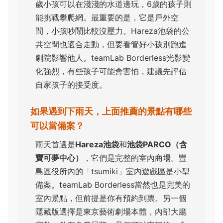
歲小孩可以在淺淺的水道邊玩，6歲的孩子則
能挑戰攀爬網。最重要的是，它是戶外空
間，小孩吵鬧比較沒壓力。Hareza池袋的公
共空間也適合走動，但要看管好小孩別跑進
劇院影響他人。teamLab Borderless光影變
化強烈，有些孩子可能會害怕，建議先評估
自家孩子的接受度。
如果遇到下雨天，上面推薦的景點有哪些
可以當備案？
雨天首選是
Hareza池袋
和
池袋PARCO（含
寶可夢中心）
，它們是完整的室內商場。豐
島區役所內的「tsumiki」室內遊戲區是小型
備案。teamLab Borderless當然也是完美的
室內景點，但前提是你有預約到票。另一個
隱藏版選擇是東京藝術劇場本體，內部大廳