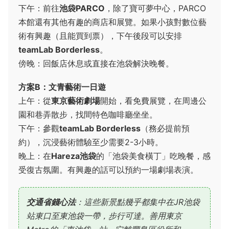
下午：前往
池袋PARCO
，除了寶可夢中心，PARCO
本館還有其他有趣的商店和展覽。如果小孩對數位藝
術有興趣（且能買到票），下午後段可以安排
teamLab Borderless
。
傍晚：回飯店休息或直接在池袋解決晚餐。
方案B：文青藝術一日遊
上午：從
東京藝術劇場
開始，看免費展覽，在周邊公
園和巷弄散步，找間特色咖啡廳坐坐。
下午：參觀
teamLab Borderless
（務必提前預
約），沉浸藝術體驗至少需要2-3小時。
晚上：在
Hareza池袋
的「池袋美食橫丁」吃晚餐，感
受復古氛圍。有興趣的話可以預約一場劇場表演。
交通省錢心法
：這些新景點幾乎都集中在JR池袋
站東口至東池袋一帶，步行可達。善用東京