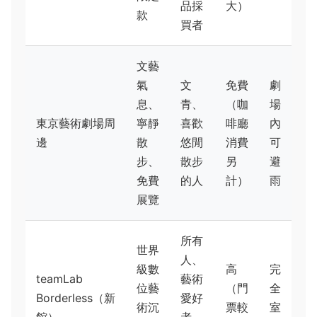
品採
大）
款
買者
文藝
氣
文
免費
劇
息、
青、
（咖
場
東京藝術劇場周
寧靜
喜歡
啡廳
內
邊
散
悠閒
消費
可
步、
散步
另
避
免費
的人
計）
雨
展覽
所有
世界
人、
級數
高
完
teamLab
藝術
位藝
（門
全
Borderless（新
愛好
術沉
票較
室