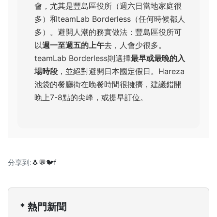
會，尤其是豐島區役所（週六日當地家庭很
多）和teamLab Borderless（任何時候都人
多）。避開人潮的務實做法：豐島區役所可
以
週一至週五的上午
去，人會少很多。
teamLab Borderless則選擇
最早或最晚的入
場時段
，並絕對避開日本國定假日。Hareza
池袋的餐廳街在晚餐時間很擁擠，建議錯開
晚上7-8點的尖峰，或提早訂位。
分享到:
🐧
💬
🐦
f
* 熱門新聞