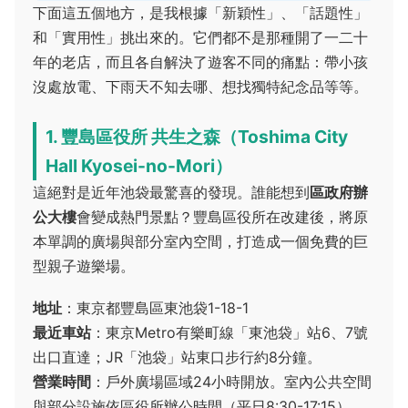
下面這五個地方，是我根據「新穎性」、「話題性」
和「實用性」挑出來的。它們都不是那種開了一二十
年的老店，而且各自解決了遊客不同的痛點：帶小孩
沒處放電、下雨天不知去哪、想找獨特紀念品等等。
1. 豐島區役所 共生之森（Toshima City
Hall Kyosei-no-Mori）
這絕對是近年池袋最驚喜的發現。誰能想到
區政府辦
公大樓
會變成熱門景點？豐島區役所在改建後，將原
本單調的廣場與部分室內空間，打造成一個免費的巨
型親子遊樂場。
地址
：東京都豐島區東池袋1-18-1
最近車站
：東京Metro有樂町線「東池袋」站6、7號
出口直達；JR「池袋」站東口步行約8分鐘。
營業時間
：戶外廣場區域24小時開放。室內公共空間
與部分設施依區役所辦公時間（平日8:30-17:15），