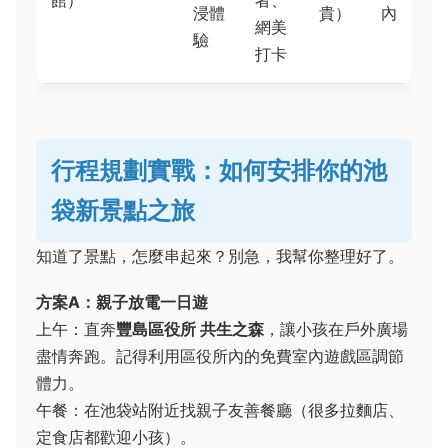
館）
者、
浸體
貴）
內
網美
驗
打卡
行程規劃實戰：如何安排你的池
袋新景點之旅
知道了景點，怎麼串起來？別急，我幫你整理好了。
方案A：親子放電一日遊
上午：直奔
豐島區役所 共生之森
，讓小孩在戶外廣場
盡情奔跑。記得利用區役所內的免費室內遊戲區調節
體力。
午餐：在池袋站附近找親子友善餐廳（很多拉麵店、
定食店都歡迎小孩）。