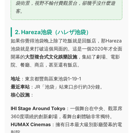
袋街景，視野不輸付費觀景台，卻幾乎沒什麼遊
客。
2. Hareza池袋（ハレザ池袋）
如果你覺得池袋晚上除了吃飯就是回飯店，那Hareza
池袋就是來打破這個局面的。這是一個2020年才全面
開幕的
大型複合式文化娛樂設施
，集結了劇場、電影
院、餐廳、商店，甚至還有飯店。
地址
：東京都豐島區東池袋1-19-1
最近車站
：JR「池袋」站東口步行約3分鐘。
核心設施
：
IHI Stage Around Tokyo
：一個舞台在中央、觀眾席
360度環繞的創新劇場，看舞台劇體驗非常獨特。
HUMAX Cinemas
：擁有日本最大級別影廳螢幕的電
影院。