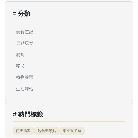
≡ 分類
美食遊記
景點玩樂
爬寵
移民
植物養護
生活驛站
# 熱門標籤
雨天備案
池袋新景點
東京親子遊